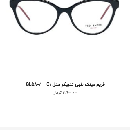
افزودن به سبد خرید
فریم عینک طبی تدبیکر مدل GL5802 – C1
3,900,000
تومان