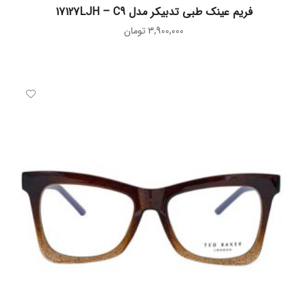
افزودن به سبد خرید
فریم عینک طبی تدبیکر مدل 17127LJH – C9
3,900,000
تومان