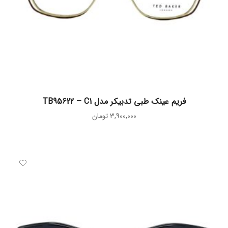
افزودن به سبد خرید
فریم عینک طبی تدبیکر مدل TB95622 – C1
3,900,000
تومان