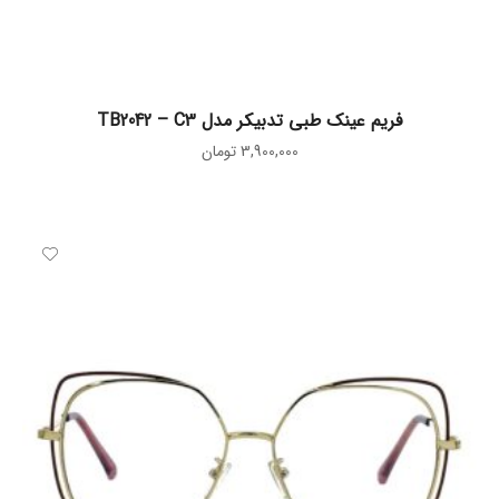
افزودن به سبد خرید
فریم عینک طبی تدبیکر مدل TB2042 – C3
3,900,000
تومان