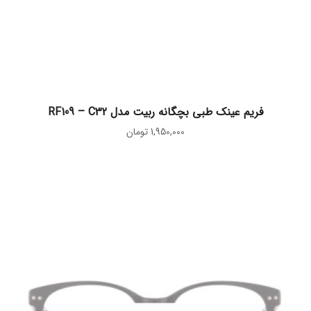
اطلاعات بیشتر
فریم عینک طبی بچگانه ربیت مدل RF109 – C32
1,950,000
تومان