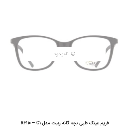
ناموجود
اطلاعات بیشتر
فریم عینک طبی بچه گانه ربیت مدل RF110 – C1