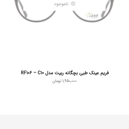
ناموجود
اطلاعات بیشتر
فریم عینک طبی بچگانه ربیت مدل RF106 – C10
1,950,000
تومان