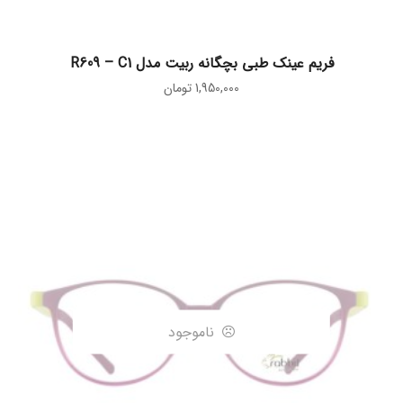
اطلاعات بیشتر
فریم عینک طبی بچگانه ربیت مدل R609 – C1
1,950,000
تومان
ناموجود