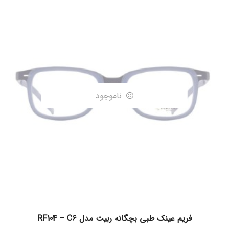
ناموجود
اطلاعات بیشتر
فریم عینک طبی بچگانه ربیت مدل RF104 – C6