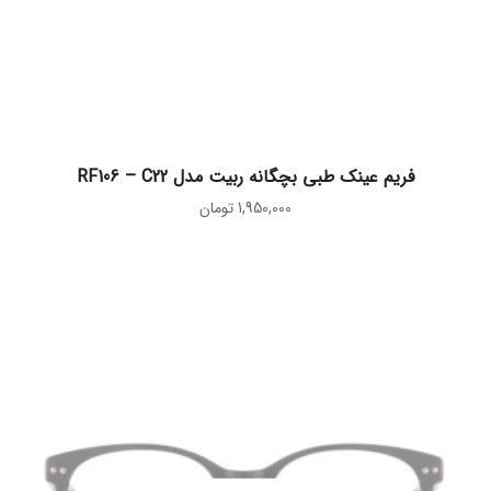
اطلاعات بیشتر
فریم عینک طبی بچگانه ربیت مدل RF106 – C22
1,950,000
تومان