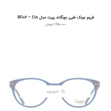
اطلاعات بیشتر
فریم عینک طبی بچگانه ربیت مدل RF106 – C18
1,950,000
تومان
ناموجود