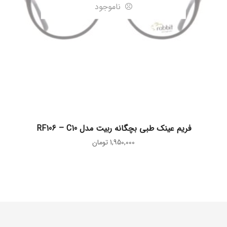
ناموجود
اطلاعات بیشتر
فریم عینک طبی بچگانه ربیت مدل RF106 – C10
1,950,000
تومان