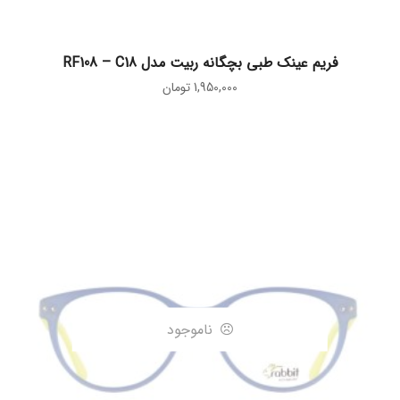
اطلاعات بیشتر
فریم عینک طبی بچگانه ربیت مدل RF108 – C18
1,950,000
تومان
ناموجود