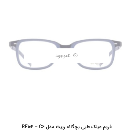
ناموجود
اطلاعات بیشتر
فریم عینک طبی بچگانه ربیت مدل RF104 – C6