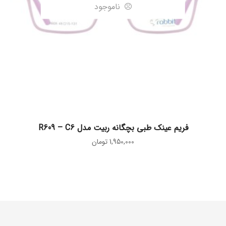
ناموجود
اطلاعات بیشتر
فریم عینک طبی بچگانه ربیت مدل R609 – C6
1,950,000
تومان