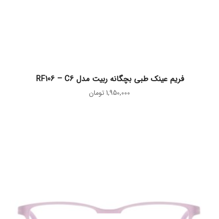
اطلاعات بیشتر
فریم عینک طبی بچگانه ربیت مدل RF106 – C6
1,950,000
تومان