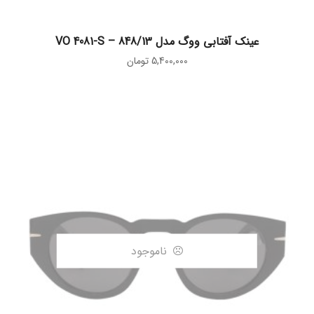
افزودن به سبد خرید
عینک آفتابی ووگ مدل VO 4081-S – 848/13
5,400,000
تومان
ناموجود