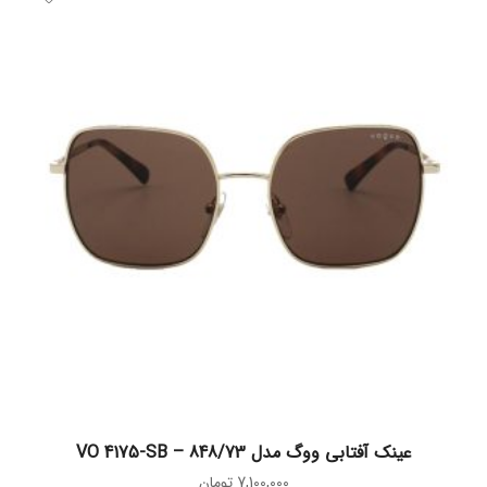
افزودن به سبد خرید
عینک آفتابی ووگ مدل VO 4175-SB – 848/73
7,100,000
تومان