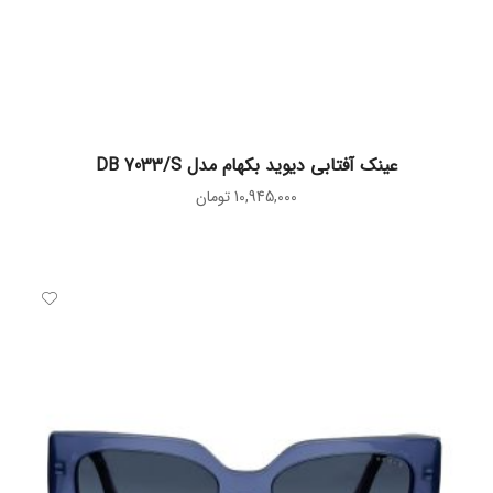
اطلاعات بیشتر
عینک آفتابی دیوید بکهام مدل DB 7033/S
10,945,000
تومان