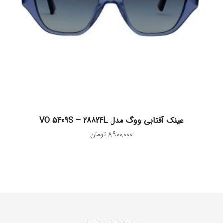
افزودن به سبد خرید
عینک آفتابی ووگ مدل VO 5409S – 28824L
8,900,000
تومان