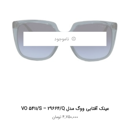
ناموجود
اطلاعات بیشتر
عینک آفتابی ووگ مدل VO 5411/S – 29664/Q
4,750,000
تومان