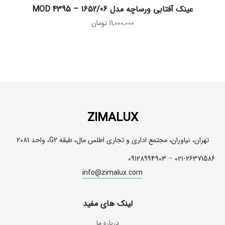
افزودن به سبد خرید
عینک آفتابی ورساچه مدل MOD 4395 – 1652/06
11,000,000
تومان
ZIMALUX
تهران، نیاوران، مجتمع اداری و تجاری اطلس مال، طبقه G2، واحد 2081
09128994903
–
۰۲۱-26371586
info@zimalux.com
لینک های مفید
درباره ما