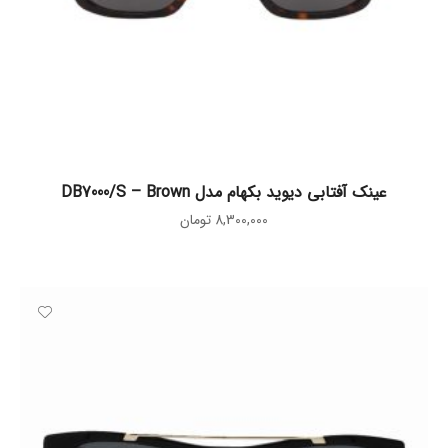
افزودن به سبد خرید
عینک آفتابی دیوید بکهام مدل DB7000/S – Brown
8,300,000
تومان