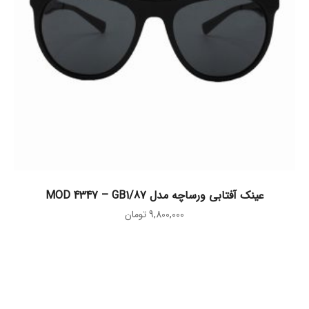
افزودن به سبد خرید
عینک آفتابی ورساچه مدل MOD 4347 – GB1/87
9,800,000
تومان