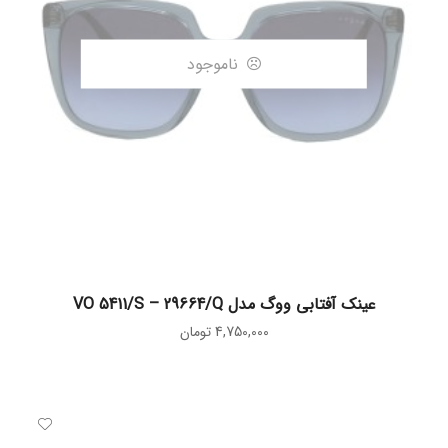
ناموجود
اطلاعات بیشتر
عینک آفتابی ووگ مدل VO 5411/S – 29664/Q
4,750,000
تومان