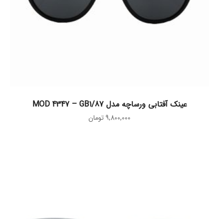
افزودن به سبد خرید
عینک آفتابی ورساچه مدل MOD 4347 – GB1/87
9,800,000
تومان