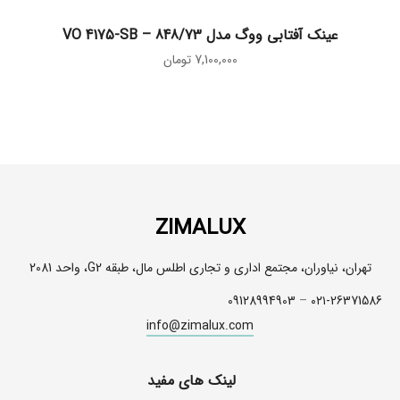
افزودن به سبد خرید
عینک آفتابی ووگ مدل VO 4175-SB – 848/73
7,100,000
تومان
ZIMALUX
تهران، نیاوران، مجتمع اداری و تجاری اطلس مال، طبقه G2، واحد 2081
09128994903
–
۰۲۱-26371586
info@zimalux.com
لینک های مفید