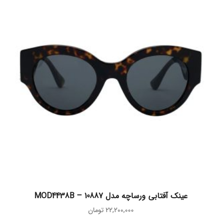
افزودن به سبد خرید
عینک آفتابی ورساچه مدل MOD4438B – 10887
22,200,000
تومان