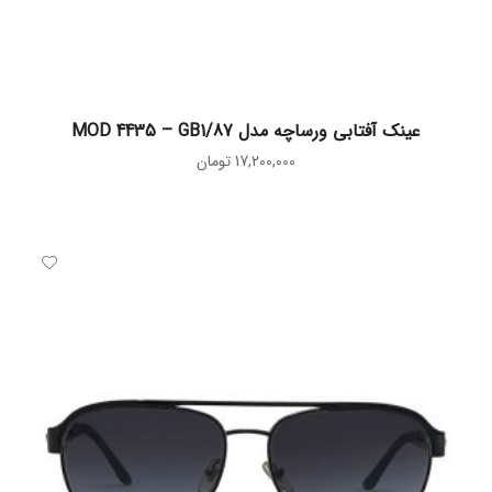
افزودن به سبد خرید
عینک آفتابی ورساچه مدل MOD 4435 – GB1/87
17,200,000
تومان