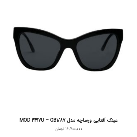
افزودن به سبد خرید
عینک آفتابی ورساچه مدل MOD 4417U – GB1/87
16,700,000
تومان