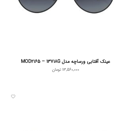
افزودن به سبد خرید
عینک آفتابی ورساچه مدل MOD2165 – 13718G
13,560,000
تومان