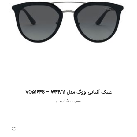
افزودن به سبد خرید
عینک آفتابی ووگ مدل VO5164S – W44/11
5,000,000
تومان