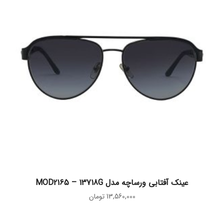
افزودن به سبد خرید
عینک آفتابی ورساچه مدل MOD2165 – 13718G
13,560,000
تومان