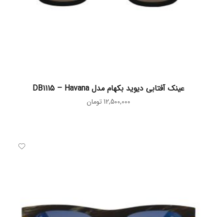
افزودن به سبد خرید
عینک آفتابی دیوید بکهام مدل DB1115 – Havana
12,500,000
تومان