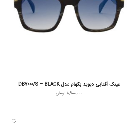
افزودن به سبد خرید
عینک آفتابی دیوید بکهام مدل DB7000/S – BLACK
8,900,000
تومان