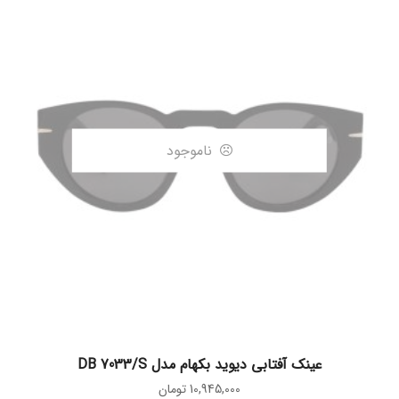
ناموجود
اطلاعات بیشتر
عینک آفتابی دیوید بکهام مدل DB 7033/S
10,945,000
تومان