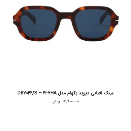
افزودن به سبد خرید
عینک آفتابی دیوید بکهام مدل DB7042/S – 2F7HA
13,900,000
تومان