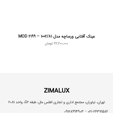
اطلاعات بیشتر
عینک آفتابی ورساچه مدل MOD 2199 – 1002/81
22,200,000
تومان
ZIMALUX
تهران، نیاوران، مجتمع اداری و تجاری اطلس مال، طبقه G2، واحد 2081
09128994903
–
۰۲۱-26371586