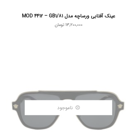
افزودن به سبد خرید
عینک آفتابی ورساچه مدل MOD 4412 – GB1/81
13,200,000
تومان
ناموجود