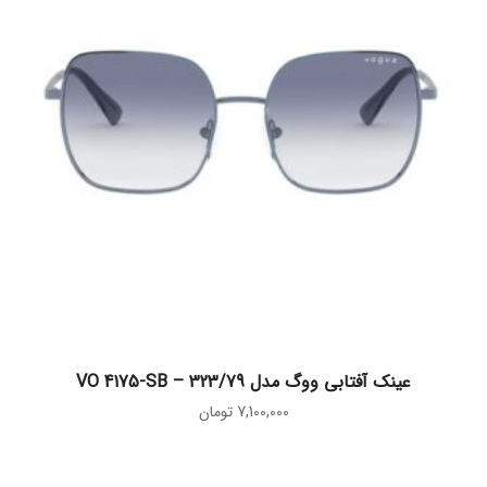
افزودن به سبد خرید
عینک آفتابی ووگ مدل VO 4175-SB – 323/79
7,100,000
تومان