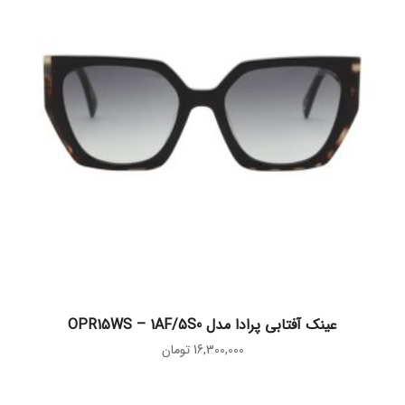
افزودن به سبد خرید
عینک آفتابی پرادا مدل OPR15WS – 1AF/5S0
16,300,000
تومان