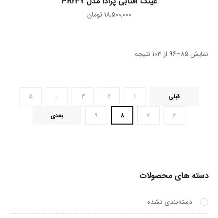
عینک آفتابی پرادا مدل PR23Y
18,500,000
تومان
نمایش 85–96 از 103 نتیجه
قبلی
1
2
3
…
5
6
7
8
9
بعدی
دسته های محصولات
دسته‌بندی نشده