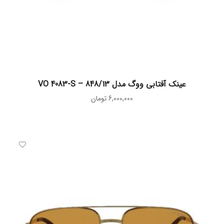
اطلاعات بیشتر
عینک آفتابی ووگ مدل VO 4083-S – 848/13
6,000,000
تومان