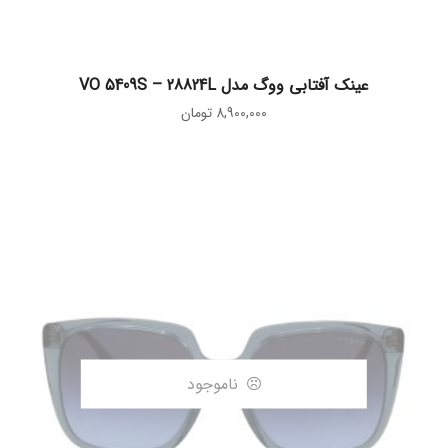
افزودن به سبد خرید
عینک آفتابی ووگ مدل VO 5409S – 28824L
8,900,000
تومان
ناموجود