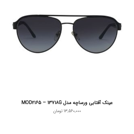
افزودن به سبد خرید
عینک آفتابی ورساچه مدل MOD2165 – 13718G
13,560,000
تومان