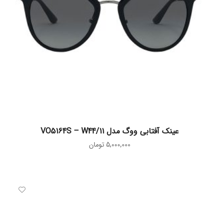
افزودن به سبد خرید
عینک آفتابی ووگ مدل VO5164S – W44/11
5,000,000
تومان