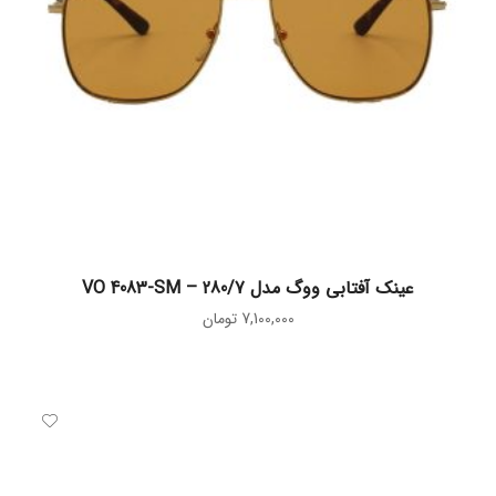
افزودن به سبد خرید
عینک آفتابی ووگ مدل VO 4083-SM – 280/7
7,100,000
تومان