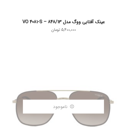
افزودن به سبد خرید
عینک آفتابی ووگ مدل VO 4081-S – 848/13
5,400,000
تومان
ناموجود