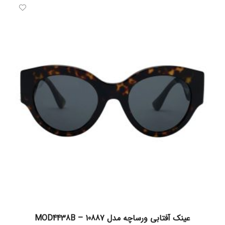
افزودن به سبد خرید
عینک آفتابی ورساچه مدل MOD4438B – 10887