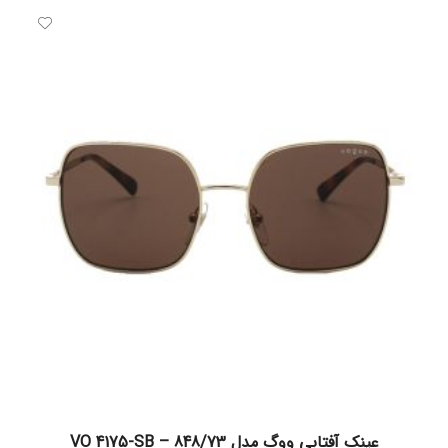
افزودن به سبد خرید
عینک آفتابی ووگ مدل VO 4175-SB – 848/73