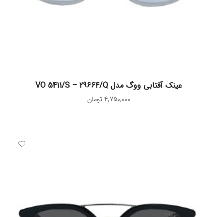
اطلاعات بیشتر
عینک آفتابی ووگ مدل VO 5411/S – 29664/Q
4,750,000
تومان